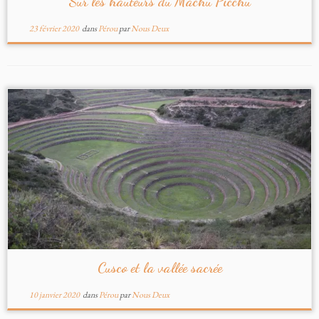
Sur les hauteurs du Machu Picchu
23 février 2020
dans
Pérou
par
Nous Deux
Cusco et la vallée sacrée
10 janvier 2020
dans
Pérou
par
Nous Deux