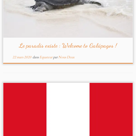
Le paradis existe : Welcome to Galápagos !
22 mars 2020
dans
Equateur
par
Nous Deux