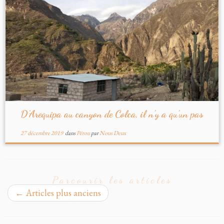
D’Arequipa au canyon de Colca, il n’y a qu’un pas
27 décembre 2019
dans
Pérou
par
Nous Deux
Parcourir les articles
←
Articles plus anciens