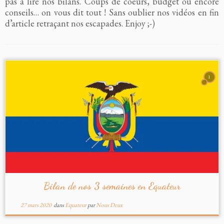
pas à lire nos bilans. Coups de coeurs, budget ou encore
conseils… on vous dit tout ! Sans oublier nos vidéos en fin
d’article retraçant nos escapades. Enjoy ;-)
1
Bilan de nos 3 semaines en Equateur
27 mars 2020
dans
Equateur
par
Nous Deux