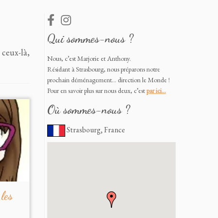
Qui sommes-nous ?
 ceux-là,
Nous, c’est Marjorie et Anthony.
Résidant à Strasbourg, nous préparons notre
prochain déménagement… direction le Monde !
Pour en savoir plus sur nous deux, c’est
par ici…
Où sommes-nous ?
Strasbourg, France
 les