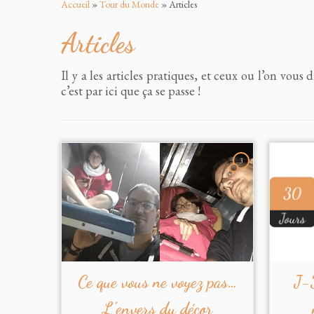
au
Accueil
»
Tour du Monde
»
Articles
contenu
Articles
Il y a les articles pratiques, et ceux ou l’on vou
c’est par ici que ça se passe !
3
Ce que vous ne voyez pas…
J-3
L’envers du décor