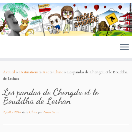
MENU
Passer
au
Accueil
»
Destinations
»
Asie
»
Chine
»
Les pandas de Chengdu et le Bouddha
contenu
de Leshan
Les pandas de Chengdu et le
Bouddha de Leshan
2 juillet 2018
dans
Chine
par
Nous Deux