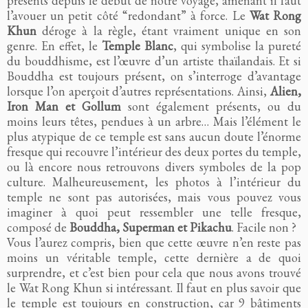
présents depuis le début de notre voyage, amenant il faut
l’avouer un petit côté “redondant” à force. Le
Wat Rong
Khun
déroge à la règle, étant vraiment unique en son
genre. En effet, le
Temple Blanc
, qui symbolise la pureté
du bouddhisme, est l’œuvre d’un artiste thaïlandais. Et si
Bouddha est toujours présent, on s’interroge d’avantage
lorsque l’on aperçoit d’autres représentations. Ainsi,
Alien,
Iron Man et Gollum
sont également présents, ou du
moins leurs têtes, pendues à un arbre… Mais l’élément le
plus atypique de ce temple est sans aucun doute l’énorme
fresque qui recouvre l’intérieur des deux portes du temple,
ou là encore nous retrouvons divers symboles de la pop
culture. Malheureusement, les photos à l’intérieur du
temple ne sont pas autorisées, mais vous pouvez vous
imaginer à quoi peut ressembler une telle fresque,
composé de
Bouddha, Superman et Pikachu
. Facile non ?
Vous l’aurez compris, bien que cette œuvre n’en reste pas
moins un véritable temple, cette dernière a de quoi
surprendre, et c’est bien pour cela que nous avons trouvé
le Wat Rong Khun si intéressant. Il faut en plus savoir que
le temple est toujours en construction, car 9 bâtiments