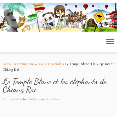
MENU
Passer
au
Accueil
»
Destinations
»
Asie
»
Thaïlande
»
Le Temple Blanc et les éléphants de
contenu
Chiang Rai
Le Temple Blanc et les éléphants de
Chiang Rai
8 octobre 2018
dans
Thaïlande
par
Nous Deux