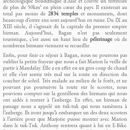
archéologique bouddhique d’Asie et couvre un territoire
de plus de 50km² en plein cœur du pays. Il existerait au
total pas moins de
2834 temples
et monuments, dont
beaucoup d’entre eux sont aujourd’hui en ruine. Du IX au
XIII siècle, il s’agissait de la capitale du premier empire
birman. Aujourd’hui, Bagan n’est pas seulement
touristique, c’est aussi un haut lieu de
pélerinage
où de
nombreux birmans viennent se recueillir.
Enfin, pour finir ce séjour à Bagan, nous ne pourrons pas
oublier la petite frayeur que nous a fait Marion la veille de
partir à Mandalay. Elle a en effet eu un gros coup de chaud
et elle s’est sentie très mal sur la route en direction du
coucher de soleil. Très malade au milieu de la forêt, et ne
pouvant pas poursuivre la route sur le scooter, nous
pouvions compter sur la gentillesse des birmans qui nous
ont aidés à rentrer à l’auberge. En effet, un birman de
passage nous a appelé un tuk-tuk qui nous ramènera à
l’auberge. Ils iront jusqu’à embarquer un des deux scooters
à l’arrière pour que Marjorie puisse monter avec Marion
dans le tuk-Tuk. Anthony rentrera quant à lui en E-Bike.