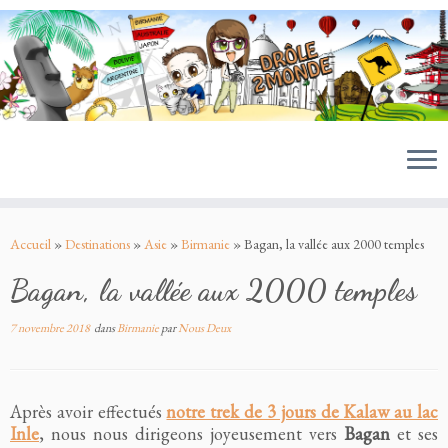
MENU
Passer
au
Accueil
»
Destinations
»
Asie
»
Birmanie
»
Bagan, la vallée aux 2000 temples
contenu
Bagan, la vallée aux 2000 temples
7 novembre 2018
dans
Birmanie
par
Nous Deux
Après avoir effectués
notre trek de 3 jours de Kalaw au lac
Inle
, nous nous dirigeons joyeusement vers
Bagan
et ses