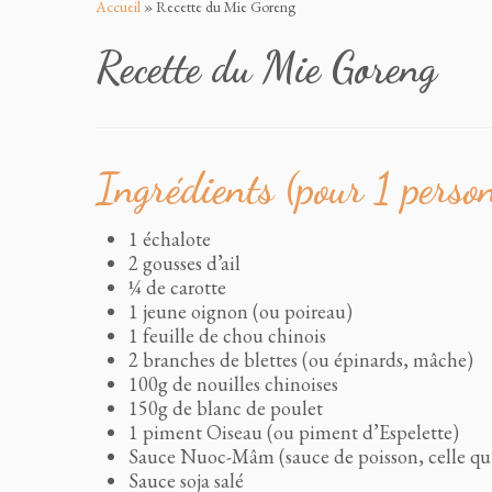
au
Accueil
»
Recette du Mie Goreng
contenu
Recette du Mie Goreng
Ingrédients (pour 1 perso
1 échalote
2 gousses d’ail
¼ de carotte
1 jeune oignon (ou poireau)
1 feuille de chou chinois
2 branches de blettes (ou épinards, mâche)
100g de nouilles chinoises
150g de blanc de poulet
1 piment Oiseau (ou piment d’Espelette)
Sauce Nuoc-Mâm (sauce de poisson, celle qu
Sauce soja salé