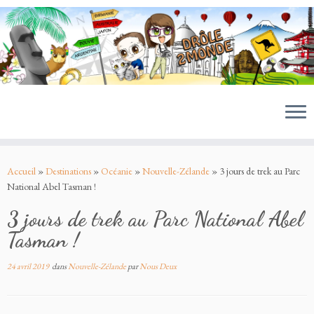
MENU
Passer
au
Accueil
»
Destinations
»
Océanie
»
Nouvelle-Zélande
»
3 jours de trek au Parc
contenu
National Abel Tasman !
3 jours de trek au Parc National Abel
Tasman !
24 avril 2019
dans
Nouvelle-Zélande
par
Nous Deux